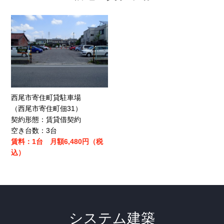
西尾市寄住町貸駐車場
（西尾市寄住町佃31）
契約形態：賃貸借契約
空き台数：3台
賃料：1台 月額6,480円（税
込）
システム建築